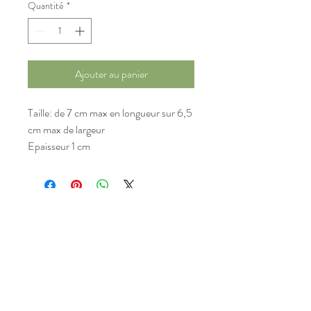
Quantité
*
Ajouter au panier
Taille: de 7 cm max en longueur sur 6,5 
cm max de largeur
Epaisseur 1 cm
Politique de confidentialité
Termes et conditions
Mentions légales
Politique de cookies