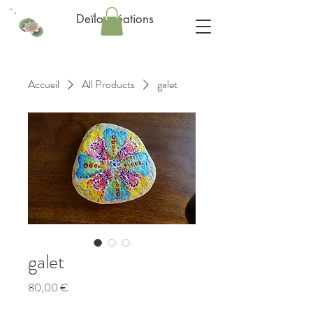
Deïlo créations
Accueil
All Products
galet
galet
Prix
80,00 €